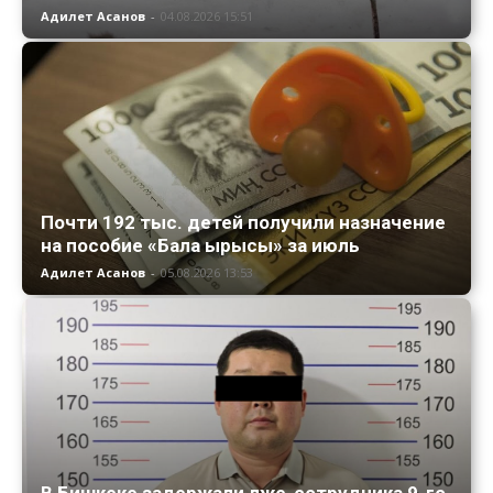
Адилет Асанов
-
04.08.2026 15:51
Почти 192 тыс. детей получили назначение
на пособие «Бала ырысы» за июль
Адилет Асанов
-
05.08.2026 13:53
В Бишкеке задержали лже-сотрудника 9-го