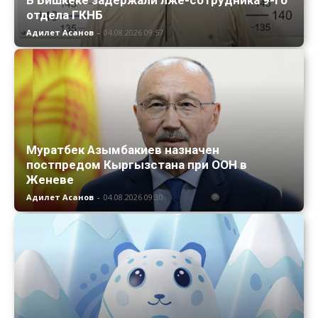
отдела ГКНБ
Адилет Асанов
-
04.08.2026 09:57
Муратбек Азымбакиев назначен
постпредом Кыргызстана при ООН в
Женеве
Адилет Асанов
-
04.08.2026 09:30