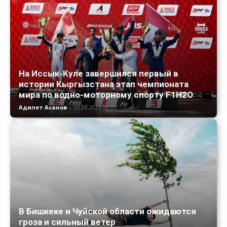
На Иссык-Куле завершился первый в
истории Кыргызстана этап чемпионата
мира по водно-моторному спорту F1H2O
Адилет Асанов
-
03.08.2026 09:07
В Бишкеке и Чуйской области ожидаются
гроза и сильный ветер