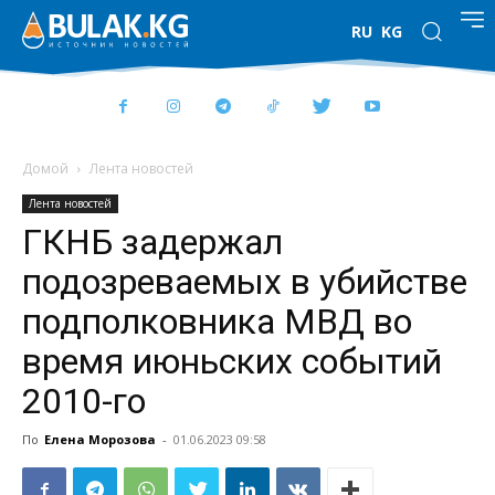
RU
KG
Домой
Лента новостей
Лента новостей
ГКНБ задержал
подозреваемых в убийстве
подполковника МВД во
время июньских событий
2010-го
По
Елена Морозова
-
01.06.2023 09:58