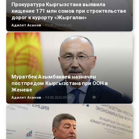
Прокуратура Кыргызстана выявила
хищение 171 млн сомов при строительстве
дорог к курорту «Жыргалан»
Адилет Асанов
-
05.08.2026 10:45
Муратбек Азымбакиев назначен
постпредом Кыргызстана при ООН в
Женеве
Адилет Асанов
-
04.08.2026 09:30