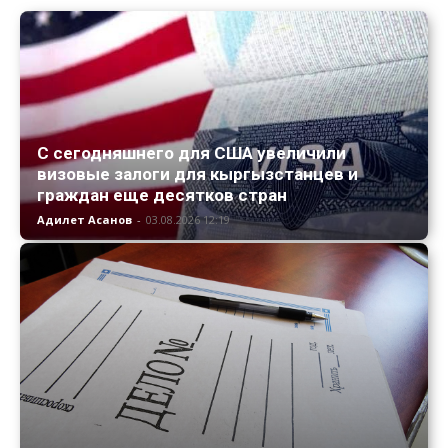
С сегодняшнего для США увеличили
визовые залоги для кыргызстанцев и
граждан еще десятков стран
Адилет Асанов
-
03.08.2026 12:19