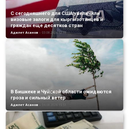
С сегодняшнего для США увеличили
визовые залоги для кыргызстанцев и
граждан еще десятков стран
Адилет Асанов
-
03.08.2026 12:19
В Бишкеке и Чуйской области ожидаются
гроза и сильный ветер
Адилет Асанов
-
04.08.2026 15:51