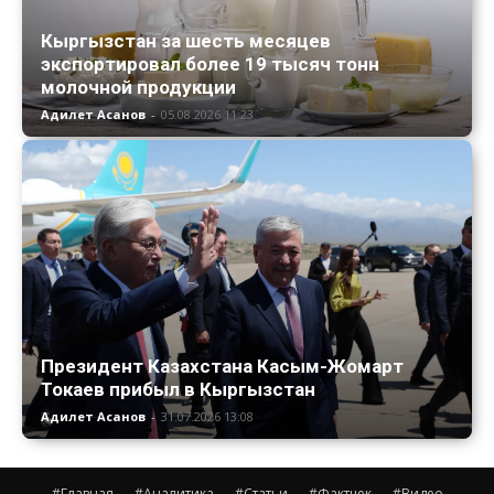
Кыргызстан за шесть месяцев
экспортировал более 19 тысяч тонн
молочной продукции
Адилет Асанов
-
05.08.2026 11:23
Президент Казахстана Касым-Жомарт
Токаев прибыл в Кыргызстан
Адилет Асанов
-
31.07.2026 13:08
#Главная
#Аналитика
#Статьи
#Фактчек
#Видео