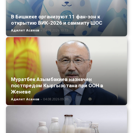
В Бишкеке организуют 11 фан-зон к
открытию ВИК-2026 и саммиту ШОС
Адилет Асанов
-
04.08.2026 10:13
Муратбек Азымбакиев назначен
постпредом Кыргызстана при ООН в
Женеве
Адилет Асанов
-
04.08.2026 09:30