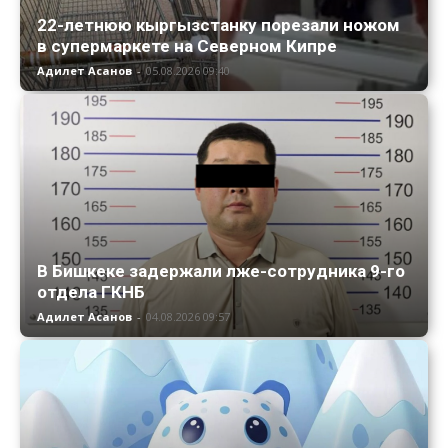
22-летнюю кыргызстанку порезали ножом
в супермаркете на Северном Кипре
Адилет Асанов
-
05.08.2026 09:40
В Бишкеке задержали лже-сотрудника 9-го
отдела ГКНБ
Адилет Асанов
-
04.08.2026 09:57