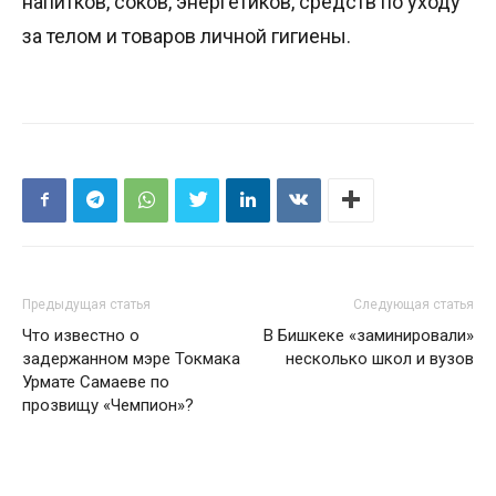
напитков, соков, энергетиков, средств по уходу
за телом и товаров личной гигиены.
Предыдущая статья
Следующая статья
Что известно о
В Бишкеке «заминировали»
задержанном мэре Токмака
несколько школ и вузов
Урмате Самаеве по
прозвищу «Чемпион»?