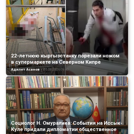
22-летнюю кыргызстанку порезали ножом
в супермаркете на Северном Кипре
Адилет Асанов
-
05.08.2026 09:40
Социолог Н. Омуралиев: События на Иссык-
Куле придали дипломатии общественное