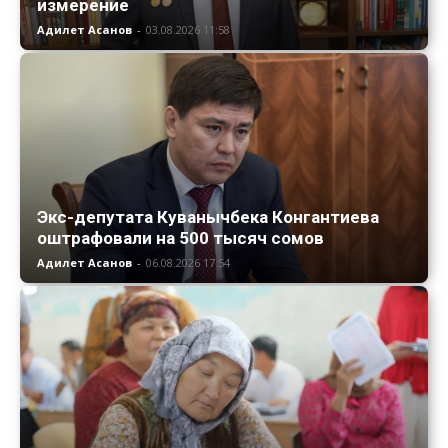
измерение
Адилет Асанов
-
03.08.2026 11:58
Экс-депутата Куванычбека Конгантиева
оштрафовали на 500 тысяч сомов
Адилет Асанов
-
06.08.2026 17:54