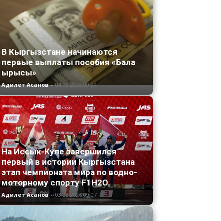
В Кыргызстане начинаются
первые выплаты пособия «Бала
ырысы»
Адилет Асанов
-
04.08.2026 09:24
На Иссык-Куле завершился
первый в истории Кыргызстана
этап чемпионата мира по водно-
моторному спорту F1H2O
Адилет Асанов
-
03.08.2026 09:07