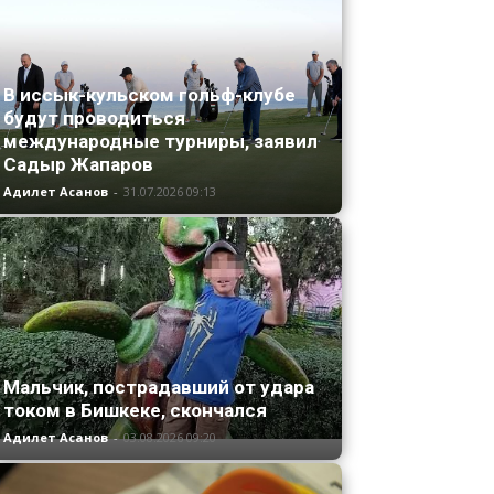
В иссык-кульском гольф-клубе
будут проводиться
международные турниры, заявил
Садыр Жапаров
Адилет Асанов
-
31.07.2026 09:13
Мальчик, пострадавший от удара
током в Бишкеке, скончался
Адилет Асанов
-
03.08.2026 09:20