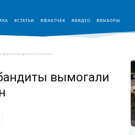
ИКА
#СТАТЬИ
#ФАКТЧЕК
#ВИДЕО
#ВЫБОРЫ
ы вымогали деньги у сельчан
 бандиты вымогали
н