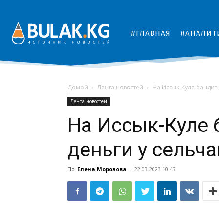
#ГЛАВНАЯ
#АНАЛИТ
Домой
Лента новостей
На Иссык-Куле бандит
Лента новостей
На Иссык-Куле
деньги у сельча
По
Елена Морозова
-
22.03.2023 10:47