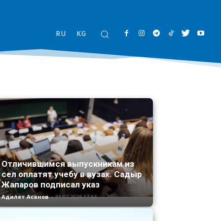
RU
KG
Отличившимся выпускникам из
сел оплатят учебу в вузах. Садыр
Жапаров подписал указ
Адилет Асанов
-
31.07.2026 17:54