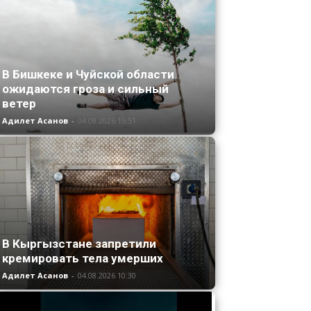
В Бишкеке и Чуйской области
ожидаются гроза и сильный
ветер
Адилет Асанов
-
04.08.2026 15:51
В Кыргызстане запретили
кремировать тела умерших
Адилет Асанов
-
04.08.2026 10:30