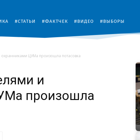
ИКА
#СТАТЬИ
#ФАКТЧЕК
#ВИДЕО
#ВЫБОРЫ
и охранниками ЦУМа произошла потасовка
елями и
УМа произошла