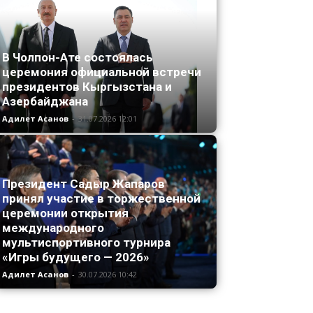
В Чолпон-Ате состоялась
церемония официальной встречи
президентов Кыргызстана и
Азербайджана
Адилет Асанов
-
31.07.2026 12:01
Президент Садыр Жапаров
принял участие в торжественной
церемонии открытия
международного
мультиспортивного турнира
«Игры будущего — 2026»
Адилет Асанов
-
30.07.2026 10:42