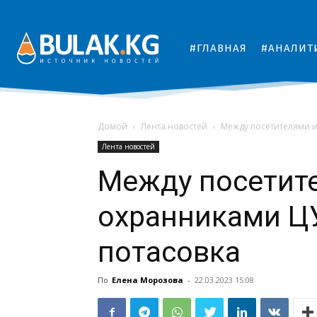
#ГЛАВНАЯ
#АНАЛИТ
Домой
Лента новостей
Между посетителями 
Лента новостей
Между посетит
охранниками Ц
потасовка
По
Елена Морозова
-
22.03.2023 15:08