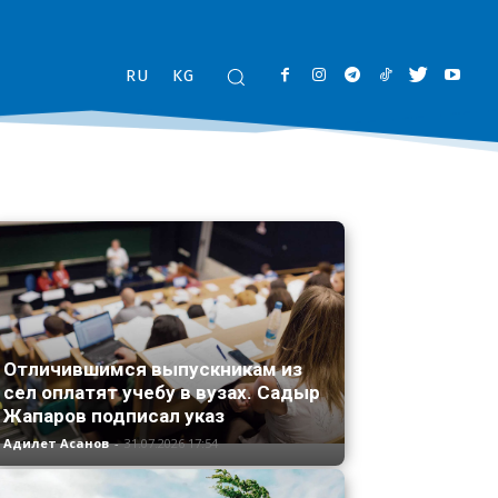
RU
KG
Отличившимся выпускникам из
сел оплатят учебу в вузах. Садыр
Жапаров подписал указ
Адилет Асанов
-
31.07.2026 17:54