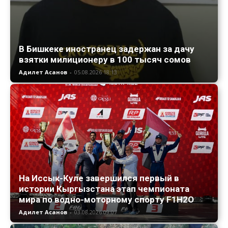
В Бишкеке иностранец задержан за дачу
взятки милиционеру в 100 тысяч сомов
Адилет Асанов
-
05.08.2026 18:13
На Иссык-Куле завершился первый в
истории Кыргызстана этап чемпионата
мира по водно-моторному спорту F1H2O
Адилет Асанов
-
03.08.2026 09:07