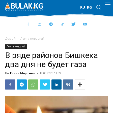
RU
KG
Домой
Лента новостей
Лента новостей
В ряде районов Бишкека
два дня не будет газа
По
Елена Морозова
-
18.03.2023 11:39