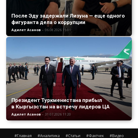
После Эду задержали Лизуна — еще одного
фигуранта дела о коррупции
Адилет Асанов
-
06.08.2026 15:01
Президент Туркменистана прибыл
в Кыргызстан на встречу лидеров ЦА
Адилет Асанов
-
31.07.2026 11:20
#Главная
#Аналитика
#Статьи
#Фактчек
#Видео