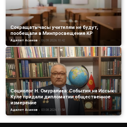
Сокращать часы учителям не будут,
пообещали в Минпросвещения КР
Адилет Асанов
-
06.08.2026 10:42
Социолог Н. Омуралиев: События на Иссык-
Куле придали дипломатии общественное
измерение
Адилет Асанов
-
03.08.2026 11:58