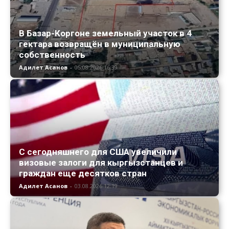
В Базар-Коргоне земельный участок в 4
гектара возвращён в муниципальную
собственность
Адилет Асанов
-
05.08.2026 16:39
С сегодняшнего для США увеличили
визовые залоги для кыргызстанцев и
граждан еще десятков стран
Адилет Асанов
-
03.08.2026 12:19