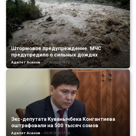
Штормовое предупреждение. МЧС
предупредило о сильных дождях
Адилет Асанов
-
07.08.2026 13:22
Экс-депутата Куванычбека Конгантиева
оштрафовали на 500 тысяч сомов
Адилет Асанов
-
06.08.2026 17:54