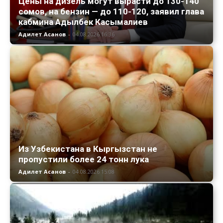
Цены на дизель могут вырасти до 130-140
сомов, на бензин — до 110-120, заявил глава
кабмина Адылбек Касымалиев
Адилет Асанов
-
04.08.2026 16:36
Из Узбекистана в Кыргызстан не
пропустили более 24 тонн лука
Адилет Асанов
-
04.08.2026 15:08