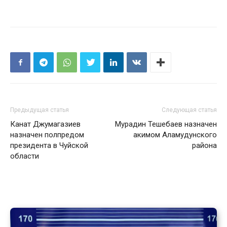
Предыдущая статья
Следующая статья
Канат Джумагазиев
Мурадин Тешебаев назначен
назначен полпредом
акимом Аламудунского
президента в Чуйской
района
области