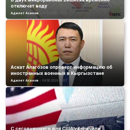
отключат воду
Адилет Асанов
-
31.07.2026 17:25
Аскат Алагозов опроверг информацию об
иностранных военных в Кыргызстане
Адилет Асанов
-
04.08.2026 13:07
С сегодняшнего для США увеличили