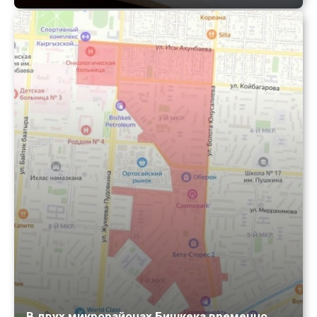
В двух микрорайонах Бишкека временно