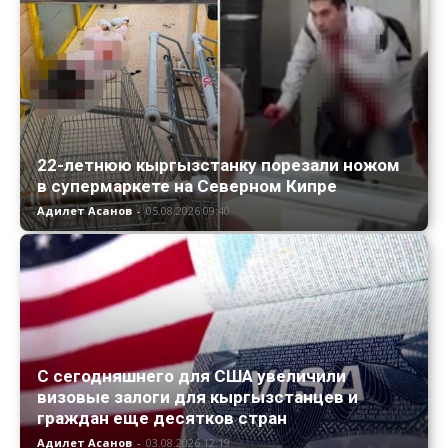
22-летнюю кыргызстанку порезали ножом
в супермаркете на Северном Кипре
Адилет Асанов
-
05.08.2026 09:40
С сегодняшнего для США увеличили
визовые залоги для кыргызстанцев и
граждан еще десятков стран
Адилет Асанов
-
03.08.2026 12:19