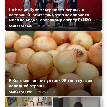
На Иссык-Куле завершился первый в
истории Кыргызстана этап чемпионата
мира по водно-моторному спорту F1H2O
Адилет Асанов
-
03.08.2026 09:07
В Кыргызстан не пустили 25 тонн лука из
соседней страны
Адилет Асанов
-
07.08.2026 10:14