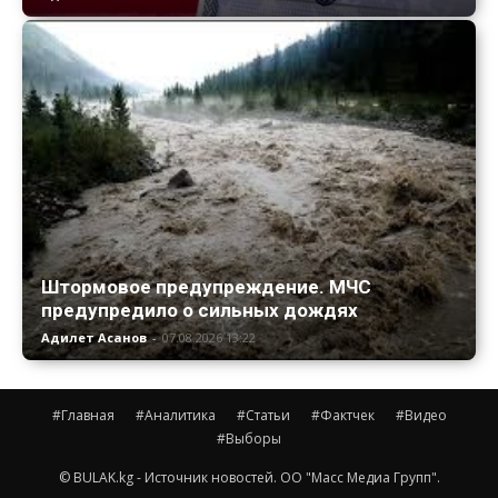
Штормовое предупреждение. МЧС
предупредило о сильных дождях
Адилет Асанов
-
07.08.2026 13:22
#Главная
#Аналитика
#Статьи
#Фактчек
#Видео
#Выборы
© BULAK.kg - Источник новостей. ОО "Масс Медиа Групп".