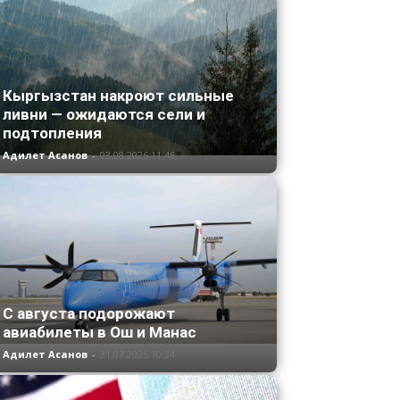
Кыргызстан накроют сильные
ливни — ожидаются сели и
подтопления
Адилет Асанов
-
03.08.2026 11:46
С августа подорожают
авиабилеты в Ош и Манас
Адилет Асанов
-
31.07.2026 10:34