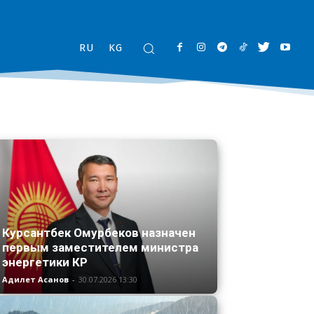
RU
KG
Курсантбек Омурбеков назначен
первым заместителем министра
энергетики КР
Адилет Асанов
-
30.07.2026 13:30