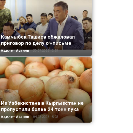
Камчыбек Ташиев обжаловал
приговор по делу о «письме
Адилет Асанов
-
30.07.2026 12:29
Из Узбекистана в Кыргызстан не
пропустили более 24 тонн лука
Адилет Асанов
-
04.08.2026 15:08