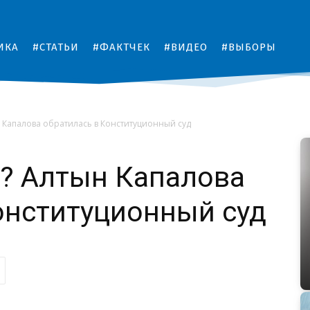
ИКА
#СТАТЬИ
#ФАКТЧЕК
#ВИДЕО
#ВЫБОРЫ
н Капалова обратилась в Конституционный суд
? Алтын Капалова
онституционный суд