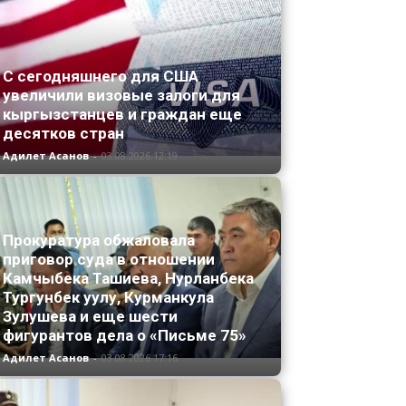
С сегодняшнего для США
увеличили визовые залоги для
кыргызстанцев и граждан еще
десятков стран
Адилет Асанов
-
03.08.2026 12:19
Прокуратура обжаловала
приговор суда в отношении
Камчыбека Ташиева, Нурланбека
Тургунбек уулу, Курманкула
Зулушева и еще шести
фигурантов дела о «Письме 75»
Адилет Асанов
-
03.08.2026 17:16