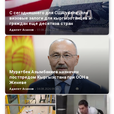
С сегодняшнего для США увеличили
визовые залоги для кыргызстанцев и
граждан еще десятков стран
Адилет Асанов
-
03.08.2026 12:19
Муратбек Азымбакиев назначен
постпредом Кыргызстана при ООН в
Женеве
Адилет Асанов
-
04.08.2026 09:30