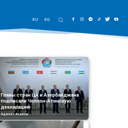
RU
KG
Главы стран ЦА и Азербайджана
подписали Чолпон-Атинскую
декларацию
Адилет Асанов
-
31.07.2026 17:42