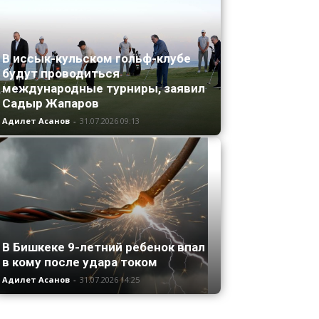
В иссык-кульском гольф-клубе
будут проводиться
международные турниры, заявил
Садыр Жапаров
Адилет Асанов
-
31.07.2026 09:13
В Бишкеке 9-летний ребенок впал
в кому после удара током
Адилет Асанов
-
31.07.2026 14:25