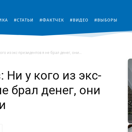
ИКА
#СТАТЬИ
#ФАКТЧЕК
#ВИДЕО
#ВЫБОРЫ
го из экс-президентов я не брал денег, они...
Ни у кого из экс-
е брал денег, они
и