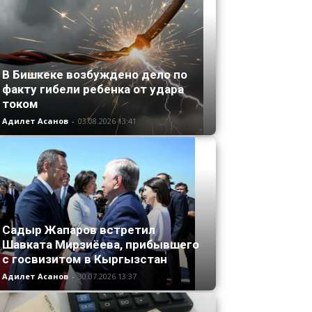
В Бишкеке возбуждено дело по
факту гибели ребенка от удара
током
Адилет Асанов
-
03.08.2026 13:41
Садыр Жапаров встретил
Шавката Мирзиёева, прибывшего
с госвизитом в Кыргызстан
Адилет Асанов
-
30.07.2026 13:37