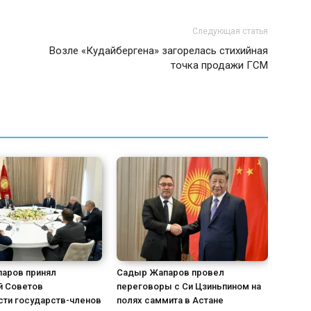
Следующая статья
Возле «Кудайбергена» загорелась стихийная
точка продажи ГСМ
аров принял
Садыр Жапаров провел
й Советов
переговоры с Си Цзиньпином на
сти государств-членов
полях саммита в Астане