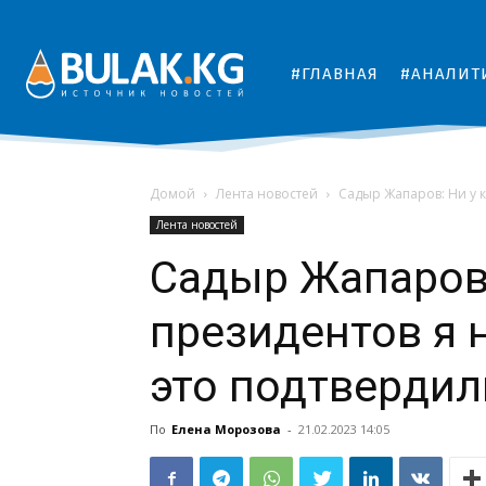
#ГЛАВНАЯ
#АНАЛИТ
Домой
Лента новостей
Садыр Жапаров: Ни у ко
Лента новостей
Садыр Жапаров: 
президентов я н
это подтвердил
По
Елена Морозова
-
21.02.2023 14:05