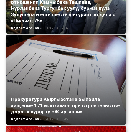
отношении Камчыбека Ташиева,
Нурланбека Тургунбек уулу, Курманкула
Зулушева и еще шести фигурантов дела о
«Письме 75»
Адилет Асанов
-
03.08.2026 17:16
Прокуратура Кыргызстана выявила
хищение 171 млн сомов при строительстве
дорог к курорту «Жыргалан»
Адилет Асанов
-
05.08.2026 10:45