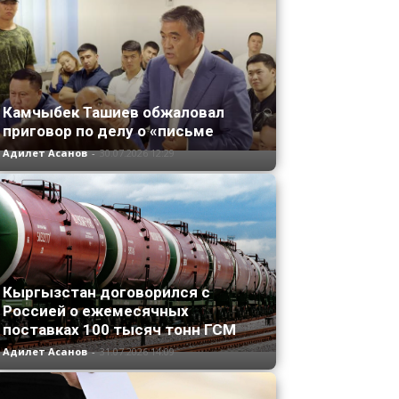
Камчыбек Ташиев обжаловал
приговор по делу о «письме
Адилет Асанов
-
30.07.2026 12:29
Кыргызстан договорился с
Россией о ежемесячных
поставках 100 тысяч тонн ГСМ
Адилет Асанов
-
31.07.2026 14:09