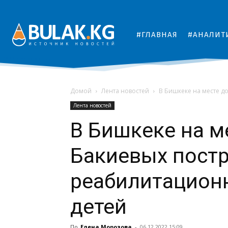
#ГЛАВНАЯ
#АНАЛИТ
Домой
Лента новостей
В Бишкеке на месте д
Лента новостей
В Бишкеке на м
Бакиевых пост
реабилитацион
детей
По
Елена Морозова
-
06.12.2022 15:09