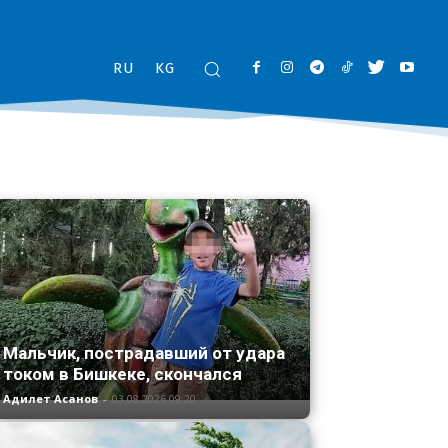
RU
KG
Мальчик, пострадавший от удара
током в Бишкеке, скончался
Адилет Асанов
-
03.08.2026 09:20