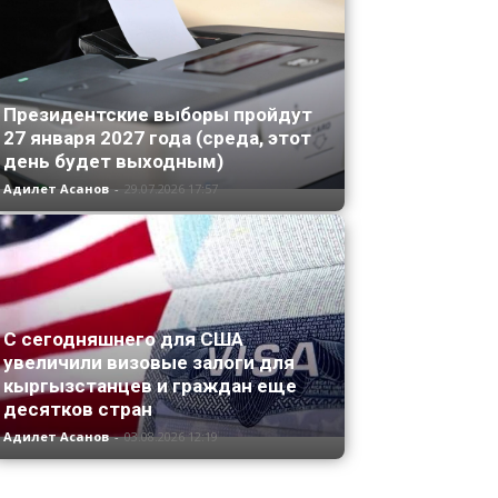
Президентские выборы пройдут
27 января 2027 года (среда, этот
день будет выходным)
Адилет Асанов
-
29.07.2026 17:57
С сегодняшнего для США
увеличили визовые залоги для
кыргызстанцев и граждан еще
десятков стран
Адилет Асанов
-
03.08.2026 12:19