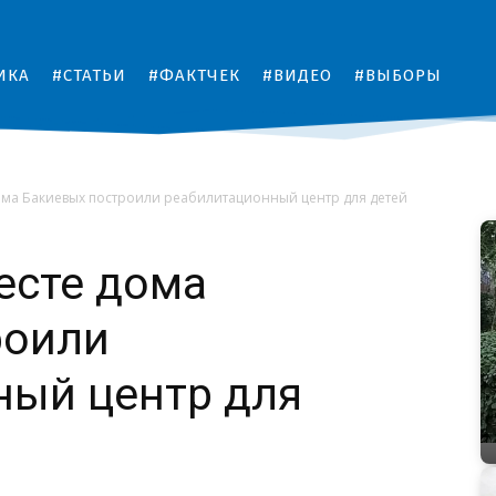
ИКА
#СТАТЬИ
#ФАКТЧЕК
#ВИДЕО
#ВЫБОРЫ
ома Бакиевых построили реабилитационный центр для детей
есте дома
роили
ный центр для