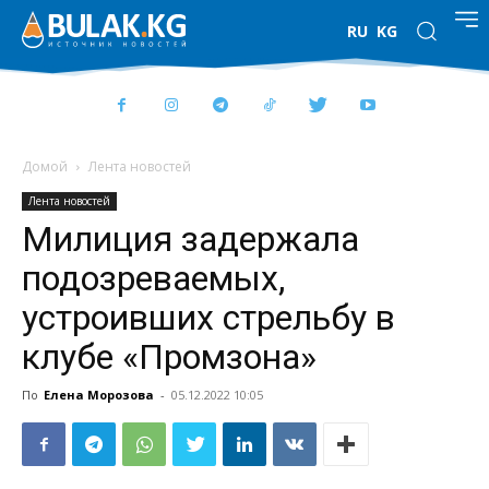
RU
KG
Домой
Лента новостей
Лента новостей
Милиция задержала
подозреваемых,
устроивших стрельбу в
клубе «Промзона»
По
Елена Морозова
-
05.12.2022 10:05