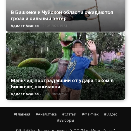
В Бишкеке и Чуйской области ожидаются
гроза и сильный ветер
Адилет Асанов
-
04.08.2026 15:51
Мальчик, пострадавший от удара током в
Бишкеке, скончался
Адилет Асанов
-
03.08.2026 09:20
#Главная
#Аналитика
#Статьи
#Фактчек
#Видео
#Выборы
© BULAK.kg - Источник новостей. ОО "Масс Медиа Групп".