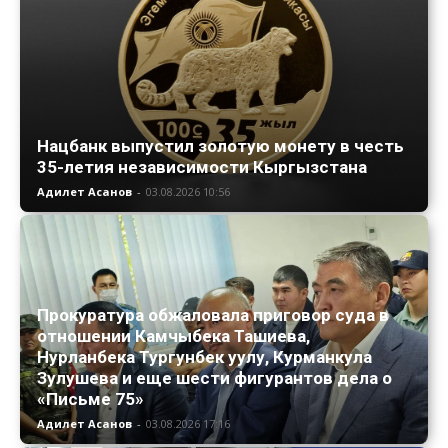
Нацбанк выпустил золотую монету в честь
35-летия независимости Кыргызстана
Адилет Асанов
-
03.08.2026 10:56
Прокуратура обжаловала приговор суда в
отношении Камчыбека Ташиева,
Нурланбека Тургунбек уулу, Курманкула
Зулушева и еще шести фигурантов дела о
«Письме 75»
Адилет Асанов
-
03.08.2026 17:16