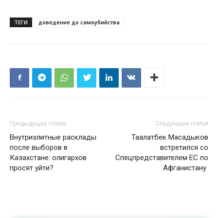
ТЕГИ
доведение до самоубийства
Предыдущая статья
Следующая статья
Внутриэлитные расклады
Таалатбек Масадыков
после выборов в
встретился со
Казахстане: олигархов
Спецпредставителем ЕС по
просят уйти?
Афганистану