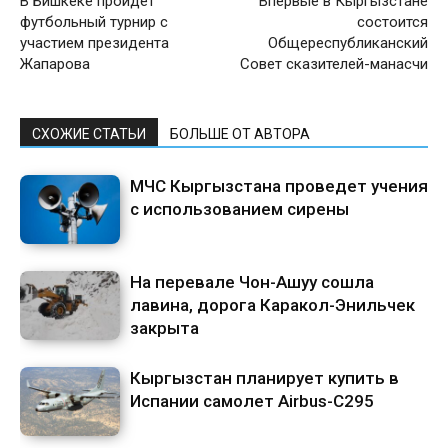
В Бишкеке пройдет
Впервые в Кыргызстане
футбольный турнир с
состоится
участием президента
Общереспубликанский
Жапарова
Совет сказителей-манасчи
СХОЖИЕ СТАТЬИ
БОЛЬШЕ ОТ АВТОРА
МЧС Кыргызстана проведет учения
с использованием сирены
На перевале Чон-Ашуу сошла
лавина, дорога Каракол-Энильчек
закрыта
Кыргызстан планирует купить в
Испании самолет Airbus-C295