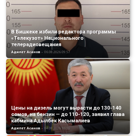
В Бишкеке избили редактора программы
«Телекузот» Национального
телерадиовещания
Адилет Асанов
-
06.08.2026 09:57
Цены на дизель могут вырасти до 130-140
сомов, на бензин — до 110-120, заявил глава
кабмина Адылбек Касымалиев
Адилет Асанов
-
04.08.2026 16:36