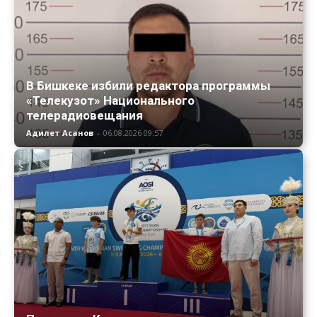
В Бишкеке избили редактора программы
«Телекузот» Национального
телерадиовещания
Адилет Асанов
-
06.08.2026 09:57