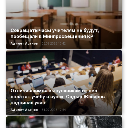
Сокращать часы учителям не будут,
пообещали в Минпросвещения КР
Адилет Асанов
-
06.08.2026 10:42
Отличившимся выпускникам из сел
оплатят учебу в вузах. Садыр Жапаров
подписал указ
Адилет Асанов
-
31.07.2026 17:54