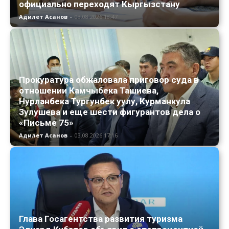
официально переходят Кыргызстану
Адилет Асанов
-
03.08.2026 18:47
Прокуратура обжаловала приговор суда в
отношении Камчыбека Ташиева,
Нурланбека Тургунбек уулу, Курманкула
Зулушева и еще шести фигурантов дела о
«Письме 75»
Адилет Асанов
-
03.08.2026 17:16
Глава Госагентства развития туризма