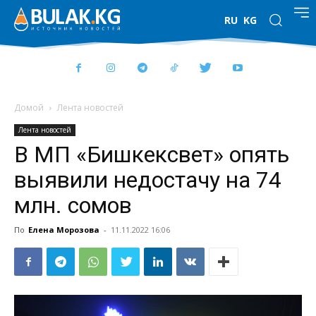
RU
KG
Домой
Лента новостей
Лента новостей
В МП «Бишкексвет» опять
выявили недостачу на 74
млн. сомов
По
Елена Морозова
-
11.11.2022 16:06