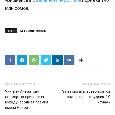
«Бишкексвет»
выявлена недостача
порядка 140
млн сомов.
ТЕГИ
МП «Бишкексвет»
Предыдущая статья
Следующая статья
Чингизу Айтматову
За вымогательство взятки
посмертно присвоена
задержан сотрудник ГУ
Международная премия
«Унаа»
имени Навои