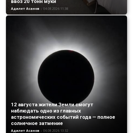
ввоз 20 тонн муки
Адилет Асанов
-
04.08.2026 11:38
12 августа жители Земли смогут
наблюдать одно из главных
астрономических событий года — полное
солнечное затмение
Адилет Асанов
-
06.08.2026 13:32