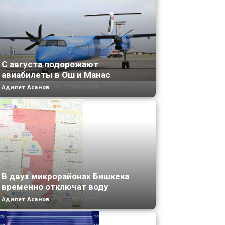
С августа подорожают
авиабилеты в Ош и Манас
Адилет Асанов
-
31.07.2026 10:34
В двух микрорайонах Бишкека
временно отключат воду
Адилет Асанов
-
31.07.2026 17:25