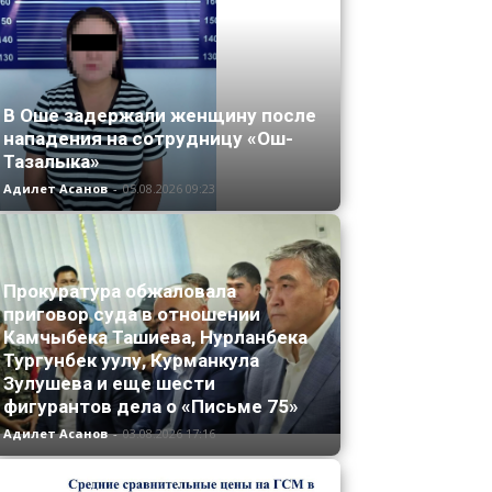
В Оше задержали женщину после
нападения на сотрудницу «Ош-
Тазалыка»
Адилет Асанов
-
05.08.2026 09:23
Прокуратура обжаловала
приговор суда в отношении
Камчыбека Ташиева, Нурланбека
Тургунбек уулу, Курманкула
Зулушева и еще шести
фигурантов дела о «Письме 75»
Адилет Асанов
-
03.08.2026 17:16