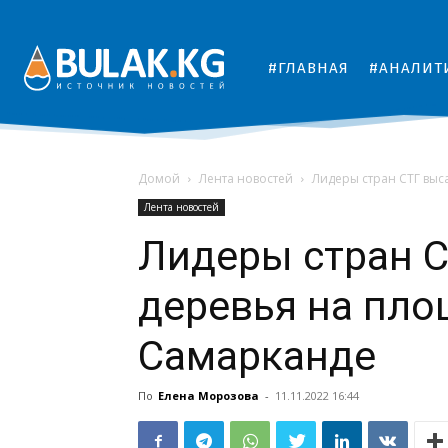
#ГЛАВНАЯ
#АНАЛИТ
Домой
Лента новостей
Лидеры стран СТГ выс
Лента новостей
Лидеры стран 
деревья на пло
Самарканде
По
Елена Морозова
-
11.11.2022 16:44