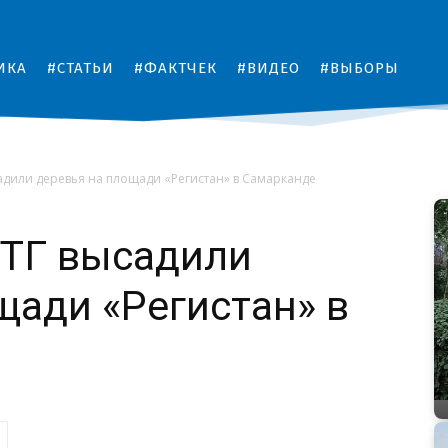
ИКА
#СТАТЬИ
#ФАКТЧЕК
#ВИДЕО
#ВЫБОРЫ
адили деревья на площади «Регистан» в Самарканде
СТГ высадили
щади «Регистан» в