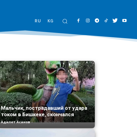
RU
KG
Мальчик, пострадавший от удара
током в Бишкеке, скончался
Адилет Асанов
-
03.08.2026 09:20