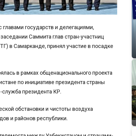
 главами государств и делегациями,
заседании Саммита глав стран-участниц
ТГ) в Самарканде, принял участие в посадке
ялась в рамках общенационального проекта
истане по инициативе президента страны
-служба президента КР.
еской обстановки и чистоты воздуха
одов и районов республики.
телемоста между Узбекистаном и странами-