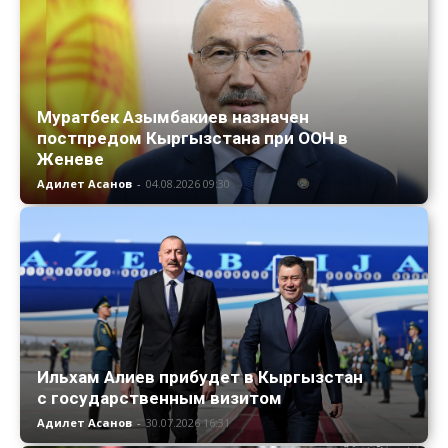
Муратбек Азымбакиев назначен
постпредом Кыргызстана при ООН в
Женеве
Адилет Асанов
-
04.08.2026 09:30
Ильхам Алиев прибудет в Кыргызстан
с государственным визитом
Адилет Асанов
-
30.07.2026 16:31