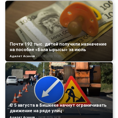
Почти 192 тыс. детей получили назначение
на пособие «Бала ырысы» за июль
Адилет Асанов
-
05.08.2026 13:53
С 5 августа в Бишкеке начнут ограничивать
движение на ряде улиц
Адилет Асанов
-
04.08.2026 14:58