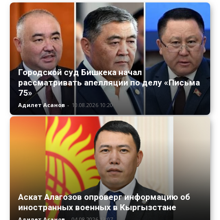
Городской суд Бишкека начал
рассматривать апелляции по делу «Письма
75»
Адилет Асанов
-
10.08.2026 10:20
Аскат Алагозов опроверг информацию об
иностранных военных в Кыргызстане
Адилет Асанов
-
04.08.2026 13:07