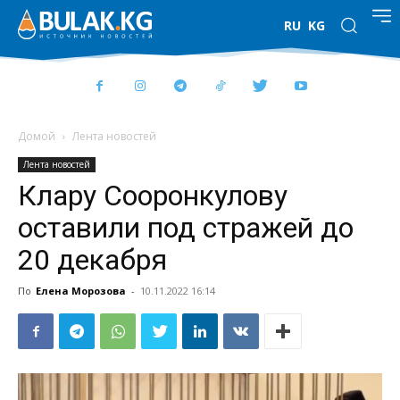
RU
KG
Домой
Лента новостей
Лента новостей
Клару Сооронкулову
оставили под стражей до
20 декабря
По
Елена Морозова
-
10.11.2022 16:14