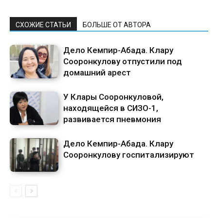
СХОЖИЕ СТАТЬИ
БОЛЬШЕ ОТ АВТОРА
Дело Кемпир-Абада. Клару
Сооронкулову отпустили под
домашний арест
У Клары Сооронкуловой,
находящейся в СИЗО-1,
развивается пневмония
Дело Кемпир-Абада. Клару
Сооронкулову госпитализируют