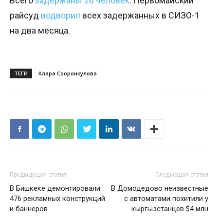
Всего
задержаны 26 человек
. Первомайский
райсуд
водворил
всех задержанных в СИЗО-1
на два месяца.
ТЕГИ
Клара Сооронкулова
Предыдущая статья
Следующая статья
В Бишкеке демонтировали
В Домодедово неизвестные
476 рекламных конструкций
с автоматами похитили у
и баннеров
кыргызстанцев $4 млн