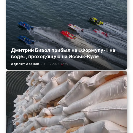
Дмитрий Бивол прибыл на «Формулу-1 на
воде», проходящую на Иссык-Куле
Адилет Асанов
-
31.07.2026 17:49