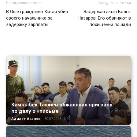
Предыдущая статья
Следующая статья
В Оше гражданин Китая убил
Задержан акын Болот
своего начальника за
Назаров. Его обвиняют в
задержку зарплаты
похищении лошади
Камчыбек Ташиев обжаловал приговор
по делу о «письме
Адилет Асанов
-
30.07.2026 12:29