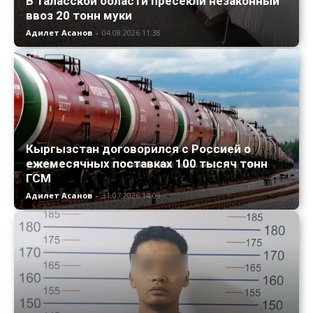
В Таласской области пресекли незаконный
ввоз 20 тонн муки
Адилет Асанов
-
04.08.2026 11:38
Кыргызстан договорился с Россией о
ежемесячных поставках 100 тысяч тонн
ГСМ
Адилет Асанов
-
31.07.2026 14:09