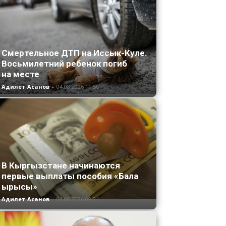
Смертельное ДТП на Иссык-Куле.
Восьмилетний ребенок погиб
на месте
Адилет Асанов
-
04.08.2026 11:56
В Кыргызстане начинаются
первые выплаты пособия «Бала
ырысы»
Адилет Асанов
-
04.08.2026 09:24