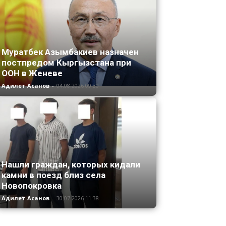
Муратбек Азымбакиев назначен
постпредом Кыргызстана при
ООН в Женеве
Адилет Асанов
-
04.08.2026 09:30
Нашли граждан, которых кидали
камни в поезд близ села
Новопокровка
Адилет Асанов
-
30.07.2026 11:38