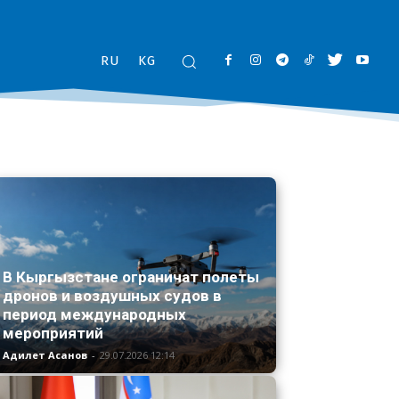
RU
KG
В Кыргызстане ограничат полеты
дронов и воздушных судов в
период международных
мероприятий
Адилет Асанов
-
29.07.2026 12:14