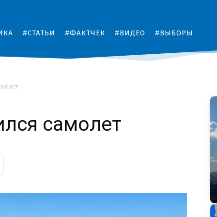
ИКА
#СТАТЬИ
#ФАКТЧЕК
#ВИДЕО
#ВЫБОРЫ
амолет
ился самолет