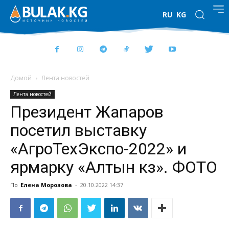
RU
KG
Домой
Лента новостей
Лента новостей
Президент Жапаров
посетил выставку
«АгроТехЭкспо-2022» и
ярмарку «Алтын күз». ФОТО
По
Елена Морозова
-
20.10.2022 14:37