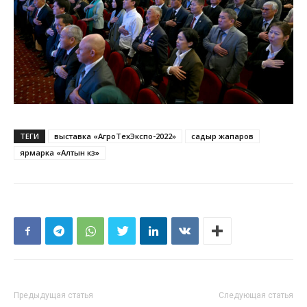
ТЕГИ
выставка «АгроТехЭкспо-2022»
садыр жапаров
ярмарка «Алтын күз»
Предыдущая статья
Следующая статья