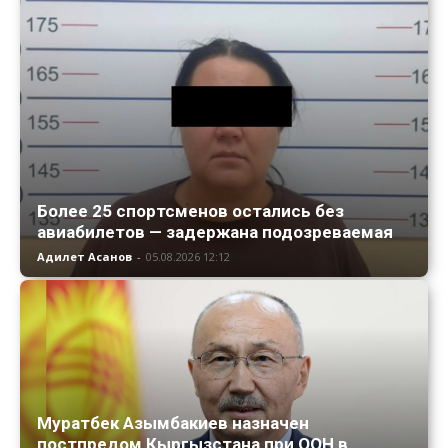
Более 25 спортсменов остались без
авиабилетов — задержана подозреваемая
Адилет Асанов
-
05.08.2026 12:12
Муратбек Азымбакиев назначен
постпредом Кыргызстана при ООН в