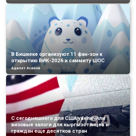
В Бишкеке организуют 11 фан-зон к
открытию ВИК-2026 и саммиту ШОС
Адилет Асанов
-
04.08.2026 10:13
С сегодняшнего для США увеличили
визовые залоги для кыргызстанцев и
граждан еще десятков стран