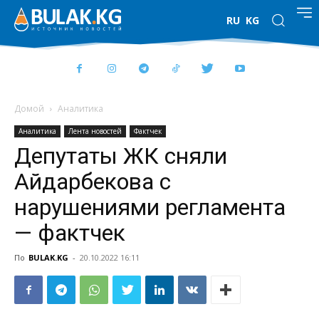
RU
KG
Домой
Аналитика
Аналитика
Лента новостей
Фактчек
Депутаты ЖК сняли
Айдарбекова с
нарушениями регламента
— фактчек
По
BULAK.KG
-
20.10.2022 16:11