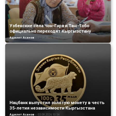
Узбекские села Чон-Гара и Таш-Тобо
официально переходят Кыргызстану
Адилет Асанов
-
03.08.2026 18:47
Нацбанк выпустил золотую монету в честь
35-летия независимости Кыргызстана
Адилет Асанов
-
03.08.2026 10:56