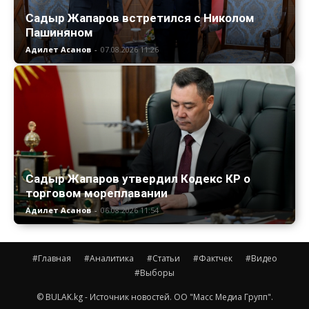
Садыр Жапаров встретился с Николом
Пашиняном
Адилет Асанов
-
07.08.2026 11:26
Садыр Жапаров утвердил Кодекс КР о
торговом мореплавании
Адилет Асанов
-
06.08.2026 11:54
#Главная
#Аналитика
#Статьи
#Фактчек
#Видео
#Выборы
© BULAK.kg - Источник новостей. ОО "Масс Медиа Групп".