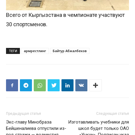
Всего от Кыргызстана в чемпионате участвуют
30 спортсменов.
ТЕГИ
армрестлинг
Байтур Абжалбеков
Предыдущая статья
Следующая статья
Экс-главу Минобраза
Изготавливать учебники для
Бейшеналиева отпустили из-
школ будет только ОАО
под стражи — возместил
«Учкун». Подписан указ