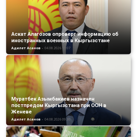
Аскат Алагозов опроверг информацию об
иностранных военных в Кыргызстане
Адилет Асанов
-
04.08.2026 13:07
Муратбек Азымбакиев назначен
постпредом Кыргызстана при ООН в
Женеве
Адилет Асанов
-
04.08.2026 09:30