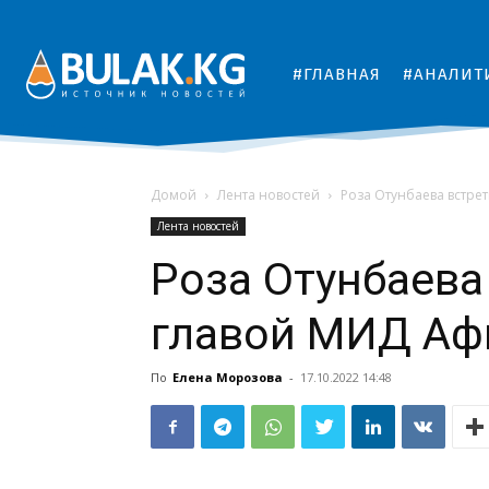
#ГЛАВНАЯ
#АНАЛИТ
Домой
Лента новостей
Роза Отунбаева встре
Лента новостей
Роза Отунбаева
главой МИД Аф
По
Елена Морозова
-
17.10.2022 14:48