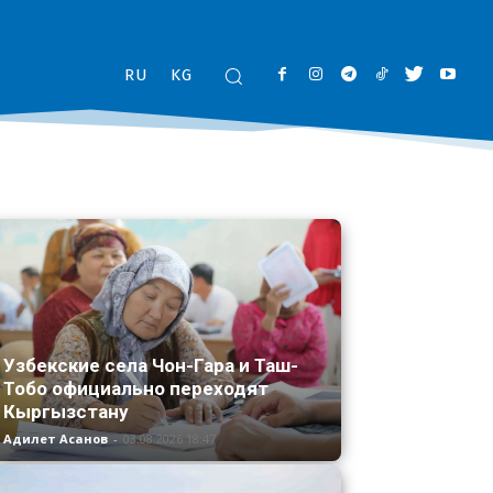
RU
KG
Узбекские села Чон-Гара и Таш-
Тобо официально переходят
Кыргызстану
Адилет Асанов
-
03.08.2026 18:47