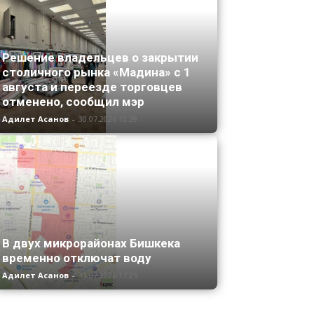
Решение владельцев о закрытии
столичного рынка «Мадина» с 1
августа и переезде торговцев
отменено, сообщил мэр
Адилет Асанов
-
30.07.2026 10:39
В двух микрорайонах Бишкека
временно отключат воду
Адилет Асанов
-
31.07.2026 17:25