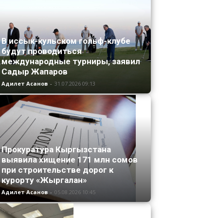
В иссык-кульском гольф-клубе
будут проводиться
международные турниры, заявил
Садыр Жапаров
Адилет Асанов
-
31.07.2026 09:13
Прокуратура Кыргызстана
выявила хищение 171 млн сомов
при строительстве дорог к
курорту «Жыргалан»
Адилет Асанов
-
05.08.2026 10:45