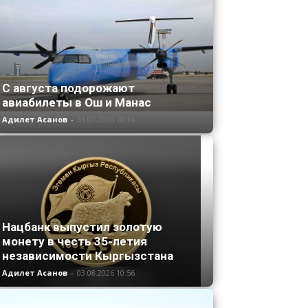
С августа подорожают
авиабилеты в Ош и Манас
Адилет Асанов
-
31.07.2026 10:34
Нацбанк выпустил золотую
монету в честь 35-летия
независимости Кыргызстана
Адилет Асанов
-
03.08.2026 10:56