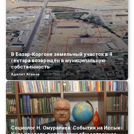
В Базар-Коргоне земельный участок в 4
гектара возвращён в муниципальную
собственность
Адилет Асанов
-
05.08.2026 16:39
Социолог Н. Омуралиев: События на Иссык-
Куле придали дипломатии общественное