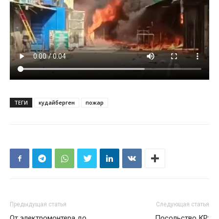
ТЕГИ
кудайберген
пожар
Предыдущая статья
Следующая статья
От электромонтера до
Посольство КР: