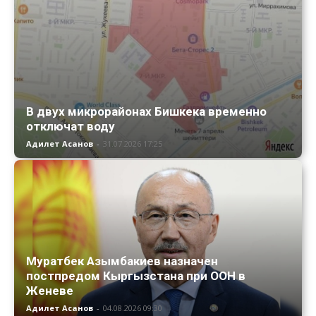
В двух микрорайонах Бишкека временно
отключат воду
Адилет Асанов
-
31.07.2026 17:25
Муратбек Азымбакиев назначен
постпредом Кыргызстана при ООН в
Женеве
Адилет Асанов
-
04.08.2026 09:30