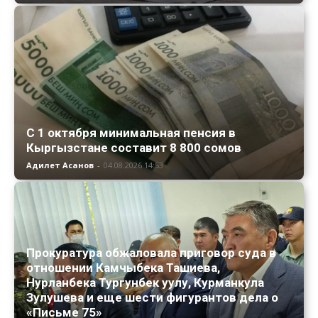
С 1 октября минимальная пенсия в
Кыргызстане составит 8 800 сомов
Адилет Асанов
-
04.08.2026 14:53
Прокуратура обжаловала приговор суда в
отношении Камчыбека Ташиева,
Нурланбека Тургунбек уулу, Курманкула
Зулушева и еще шести фигурантов дела о
«Письме 75»