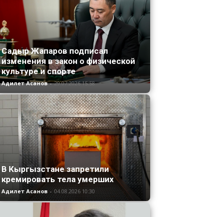
Садыр Жапаров подписал
изменения в закон о физической
культуре и спорте
Адилет Асанов
-
29.07.2026 15:58
В Кыргызстане запретили
кремировать тела умерших
Адилет Асанов
-
04.08.2026 10:30