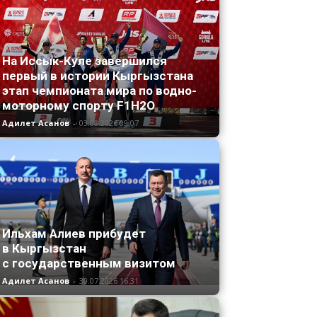
На Иссык-Куле завершился
первый в истории Кыргызстана
этап чемпионата мира по водно-
моторному спорту F1H2O
Адилет Асанов
-
03.08.2026 09:07
Ильхам Алиев прибудет
в Кыргызстан
с государственным визитом
Адилет Асанов
-
30.07.2026 16:31