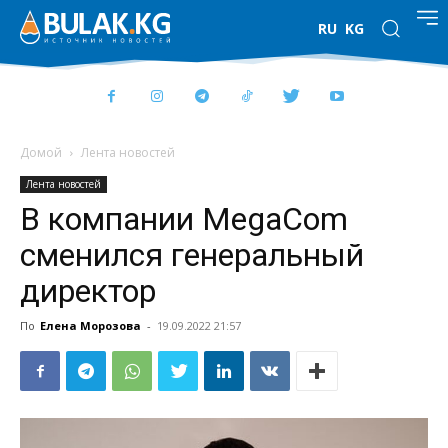
RU
KG
Домой
Лента новостей
Лента новостей
В компании MegaCom
сменился генеральный
директор
По
Елена Морозова
-
19.09.2022 21:57