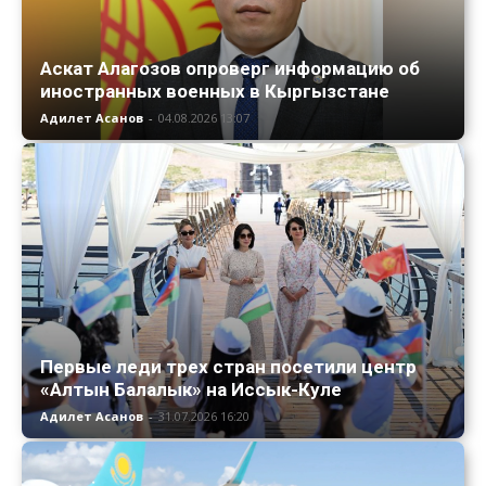
Аскат Алагозов опроверг информацию об
иностранных военных в Кыргызстане
Адилет Асанов
-
04.08.2026 13:07
Первые леди трех стран посетили центр
«Алтын Балалык» на Иссык-Куле
Адилет Асанов
-
31.07.2026 16:20