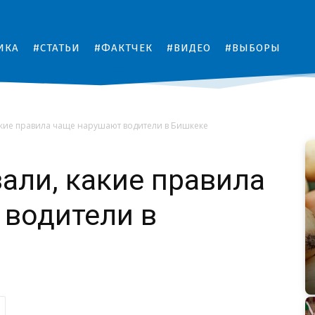
ИКА
#СТАТЬИ
#ФАКТЧЕК
#ВИДЕО
#ВЫБОРЫ
акие правила чаще нарушают водители в Бишкеке
али, какие правила
 водители в