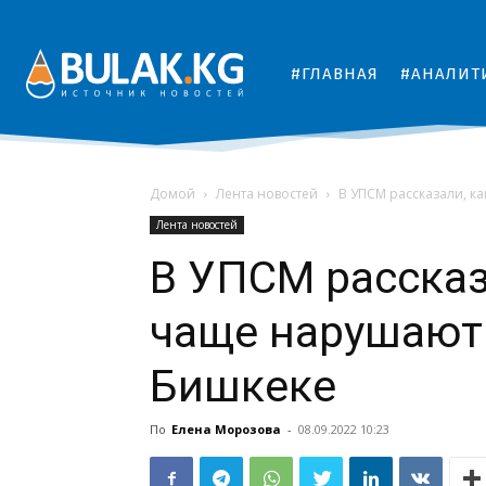
#ГЛАВНАЯ
#АНАЛИТ
Домой
Лента новостей
В УПСМ рассказали, к
Лента новостей
В УПСМ рассказ
чаще нарушают
Бишкеке
По
Елена Морозова
-
08.09.2022 10:23