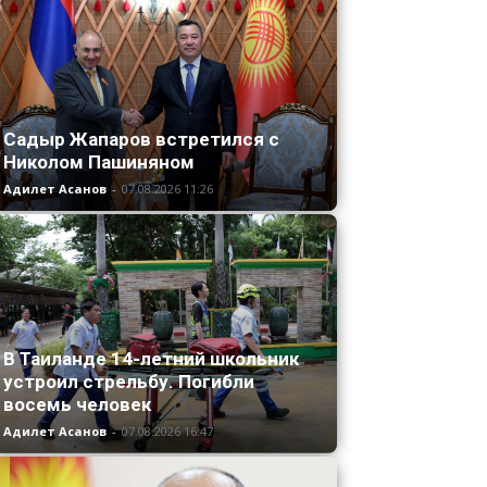
Садыр Жапаров встретился с
Николом Пашиняном
Адилет Асанов
-
07.08.2026 11:26
В Таиланде 14-летний школьник
устроил стрельбу. Погибли
восемь человек
Адилет Асанов
-
07.08.2026 16:47