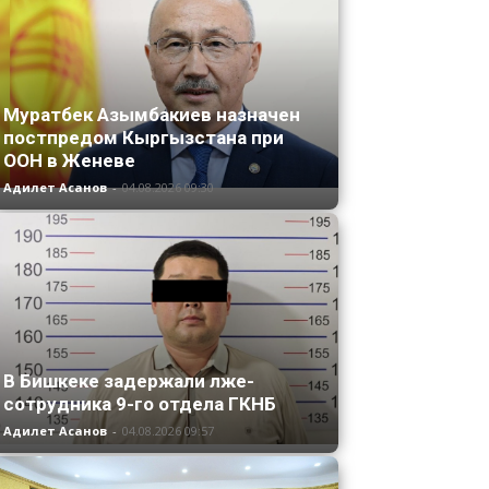
Муратбек Азымбакиев назначен
постпредом Кыргызстана при
ООН в Женеве
Адилет Асанов
-
04.08.2026 09:30
В Бишкеке задержали лже-
сотрудника 9-го отдела ГКНБ
Адилет Асанов
-
04.08.2026 09:57