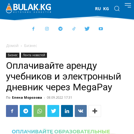
RU
KG
Домой
Бизнес
Бизнес
Лента новостей
Оплачивайте аренду
учебников и электронный
дневник через MegaPay
По
Елена Морозова
-
08.09.2022 17:31