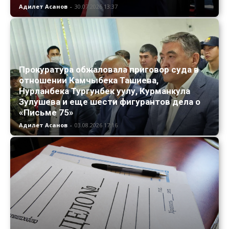
Адилет Асанов
-
30.07.2026 13:37
Прокуратура обжаловала приговор суда в
отношении Камчыбека Ташиева,
Нурланбека Тургунбек уулу, Курманкула
Зулушева и еще шести фигурантов дела о
«Письме 75»
Адилет Асанов
-
03.08.2026 17:16