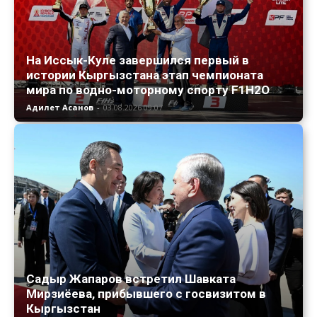
На Иссык-Куле завершился первый в
истории Кыргызстана этап чемпионата
мира по водно-моторному спорту F1H2O
Адилет Асанов
-
03.08.2026 09:07
Садыр Жапаров встретил Шавката
Мирзиёева, прибывшего с госвизитом в
Кыргызстан