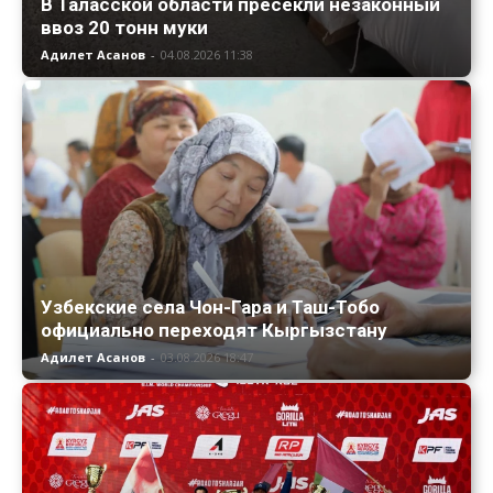
В Таласской области пресекли незаконный
ввоз 20 тонн муки
Адилет Асанов
-
04.08.2026 11:38
Узбекские села Чон-Гара и Таш-Тобо
официально переходят Кыргызстану
Адилет Асанов
-
03.08.2026 18:47