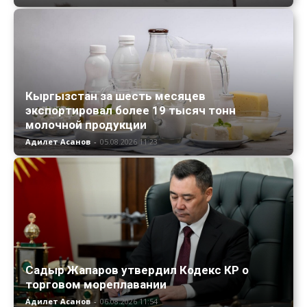
Кыргызстан за шесть месяцев
экспортировал более 19 тысяч тонн
молочной продукции
Адилет Асанов
-
05.08.2026 11:23
Садыр Жапаров утвердил Кодекс КР о
торговом мореплавании
Адилет Асанов
-
06.08.2026 11:54