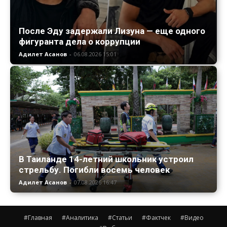
После Эду задержали Лизуна — еще одного
фигуранта дела о коррупции
Адилет Асанов
-
06.08.2026 15:01
В Таиланде 14-летний школьник устроил
стрельбу. Погибли восемь человек
Адилет Асанов
-
07.08.2026 16:47
#Главная
#Аналитика
#Статьи
#Фактчек
#Видео