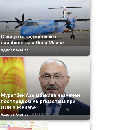
С августа подорожают
авиабилеты в Ош и Манас
Адилет Асанов
-
31.07.2026 10:34
Муратбек Азымбакиев назначен
постпредом Кыргызстана при
ООН в Женеве
Адилет Асанов
-
04.08.2026 09:30