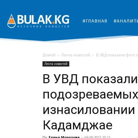
#ГЛАВНАЯ
#АНАЛИТ
Домой
Лента новостей
В УВД показали фото 
Лента новостей
В УВД показали
подозреваемых 
изнасиловании
Кадамджае
По
Елена Морозова
-
06.09.2022 10:11