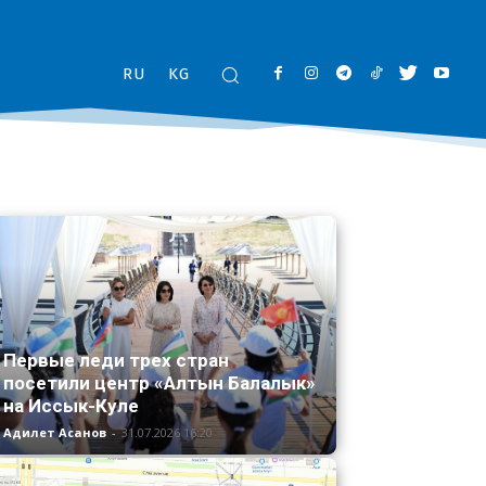
RU
KG
Первые леди трех стран
посетили центр «Алтын Балалык»
на Иссык-Куле
Адилет Асанов
-
31.07.2026 16:20