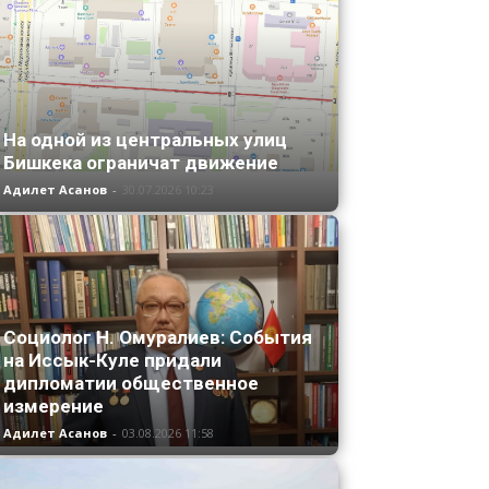
На одной из центральных улиц
Бишкека ограничат движение
Адилет Асанов
-
30.07.2026 10:23
Социолог Н. Омуралиев: События
на Иссык-Куле придали
дипломатии общественное
измерение
Адилет Асанов
-
03.08.2026 11:58