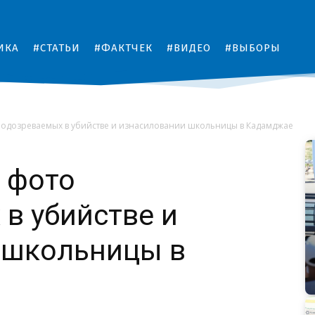
ИКА
#СТАТЬИ
#ФАКТЧЕК
#ВИДЕО
#ВЫБОРЫ
подозреваемых в убийстве и изнасиловании школьницы в Кадамджае
 фото
в убийстве и
 школьницы в