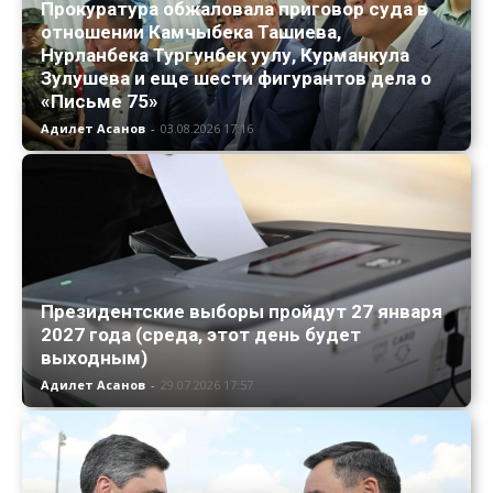
Прокуратура обжаловала приговор суда в
отношении Камчыбека Ташиева,
Нурланбека Тургунбек уулу, Курманкула
Зулушева и еще шести фигурантов дела о
«Письме 75»
Адилет Асанов
-
03.08.2026 17:16
Президентские выборы пройдут 27 января
2027 года (среда, этот день будет
выходным)
Адилет Асанов
-
29.07.2026 17:57