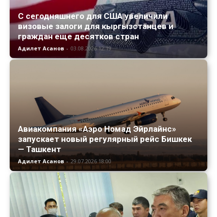
С сегодняшнего для США увеличили
визовые залоги для кыргызстанцев и
граждан еще десятков стран
Адилет Асанов
-
03.08.2026 12:19
Авиакомпания «Аэро Номад Эйрлайнс»
запускает новый регулярный рейс Бишкек
— Ташкент
Адилет Асанов
-
29.07.2026 18:00