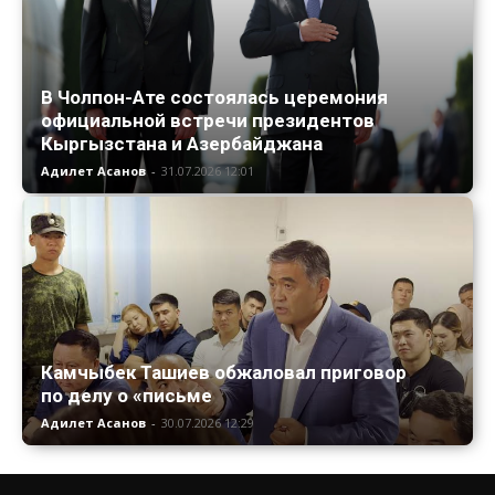
В Чолпон-Ате состоялась церемония
официальной встречи президентов
Кыргызстана и Азербайджана
Адилет Асанов
-
31.07.2026 12:01
Камчыбек Ташиев обжаловал приговор
по делу о «письме
Адилет Асанов
-
30.07.2026 12:29