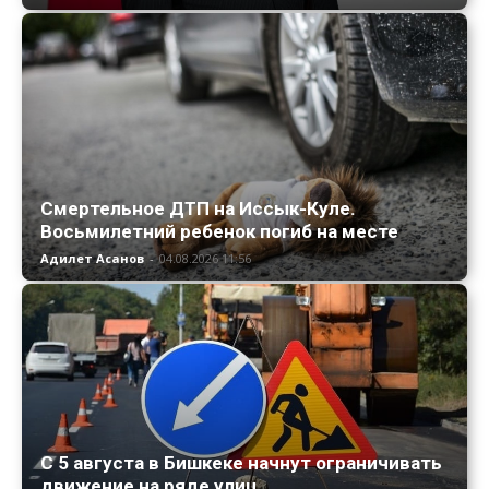
Смертельное ДТП на Иссык-Куле.
Восьмилетний ребенок погиб на месте
Адилет Асанов
-
04.08.2026 11:56
С 5 августа в Бишкеке начнут ограничивать
движение на ряде улиц