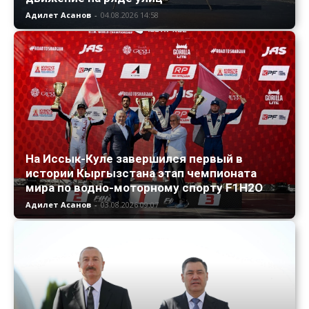
Адилет Асанов
-
04.08.2026 14:58
На Иссык-Куле завершился первый в
истории Кыргызстана этап чемпионата
мира по водно-моторному спорту F1H2O
Адилет Асанов
-
03.08.2026 09:07