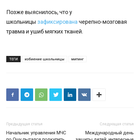
Позже выяснилось, что у
школьницы
зафиксирована
черепно-мозговая
травма и ушиб мягких тканей.
ТЕГИ
избиение школьницы
митинг
Предыдущая статья
Следующая статья
Начальник управления МЧС
Международный день
по Ошу пытался подкупить
защиты детей: интересные