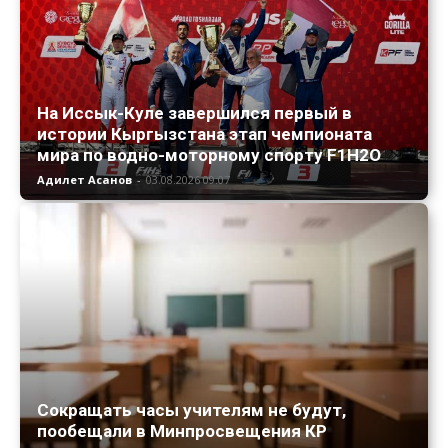
На Иссык-Куле завершился первый в
истории Кыргызстана этап чемпионата
мира по водно-моторному спорту F1H2O
Адилет Асанов
-
03.08.2026 09:07
Сокращать часы учителям не будут,
пообещали в Минпросвещения КР