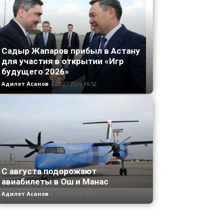
Садыр Жапаров прибыл в Астану
для участия в открытии «Игр
будущего 2026»
Адилет Асанов
-
29.07.2026 16:52
С августа подорожают
авиабилеты в Ош и Манас
Адилет Асанов
-
31.07.2026 10:34