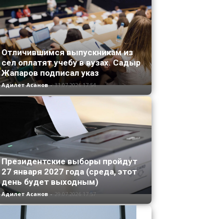
Отличившимся выпускникам из
сел оплатят учебу в вузах. Садыр
Жапаров подписал указ
Адилет Асанов
-
31.07.2026 17:54
Президентские выборы пройдут
27 января 2027 года (среда, этот
день будет выходным)
Адилет Асанов
-
29.07.2026 17:57