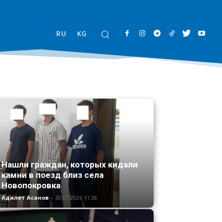
RU
KG
Нашли граждан, которых кидали
камни в поезд близ села
Новопокровка
Адилет Асанов
-
30.07.2026 11:38