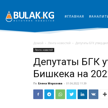
#ГЛАВНАЯ
#АНАЛИТ
Домой
Лента новостей
Депутаты БГК утверди
Лента новостей
Депутаты БГК 
Бишкека на 202
По
Елена Морозова
-
01.06.2022 11:39