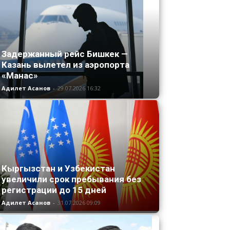
Задержанный рейс Бишкек —
Казань вылетел из аэропорта
«Манас»
Адилет Асанов
-
29.07.2026 16:32
Кыргызстан и Узбекистан
увеличили срок пребывания без
регистрации до 15 дней
Адилет Асанов
-
31.07.2026 09:09