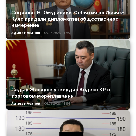
Социолог Н. Омуралиев: События на Иссык-
Куле придали дипломатии общественное
измерение
Адилет Асанов
-
03.08.2026 11:58
Садыр Жапаров утвердил Кодекс КР о
торговом мореплавании
Адилет Асанов
-
06.08.2026 11:54