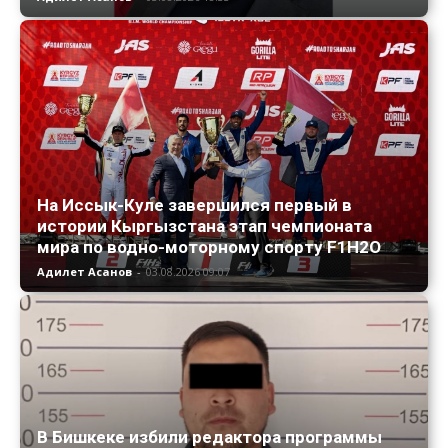
На Иссык-Куле завершился первый в
истории Кыргызстана этап чемпионата
мира по водно-моторному спорту F1H2O
Адилет Асанов
-
03.08.2026 09:07
В Бишкеке избили редактора программы