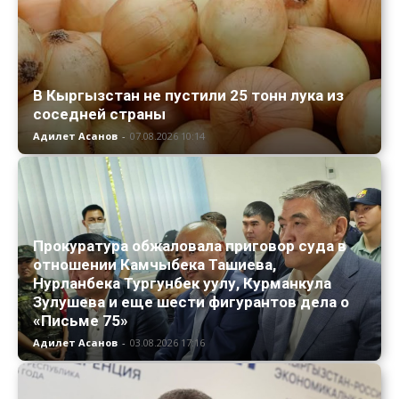
В Кыргызстан не пустили 25 тонн лука из
соседней страны
Адилет Асанов
-
07.08.2026 10:14
Прокуратура обжаловала приговор суда в
отношении Камчыбека Ташиева,
Нурланбека Тургунбек уулу, Курманкула
Зулушева и еще шести фигурантов дела о
«Письме 75»
Адилет Асанов
-
03.08.2026 17:16